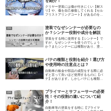
を紹介！
クリヤー塗装には傷が付きにくい【耐ス
リ】や、傷を自己修復してくれる【セル
フリストアリングコート】があるのを知
っていますか？今回は高性能クリヤー塗
料について紹介していきます。
塗装でなぜシンナーが必要なの
塗料
か？シンナー役割や成分を解説
塗装をする時に使用する【シンナー】で
すが、なぜシンナーを使うのでしょう
か？またシンナーには種類があり、塗料
にあったシンナーを使用しなければいけ
ません。今回はそんなシンナーの役割や
種類について紹介していきます。シンナ
パテの種類と役割を紹介！選び方
塗料
ーとはシンナーは基本的に塗...
や使用時の注意点とは？
自動車の板金や部品の成型をする際に必
ずと言って良いほど使用するものに【パ
テ】があります。しかしパテにも種類が
あり、適切な物を使用しなければいけま
せん。今回はそんなパテについて紹介し
ていきます。パテの役割そもそもパテと
プライマーとサフェーサーの必要
塗料
はどのような役割を持つの...
性！その役割の違いについて紹
介！
自動車等の塗装をする時に【プライマ