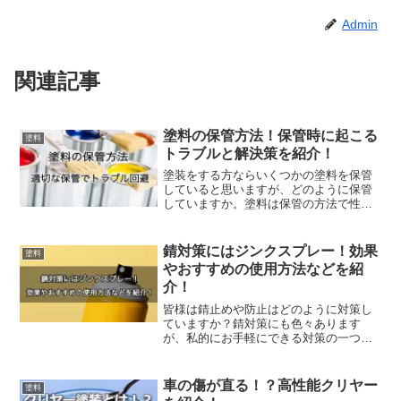
Admin
関連記事
塗料の保管方法！保管時に起こる
塗料
トラブルと解決策を紹介！
塗装をする方ならいくつかの塗料を保管
していると思いますが、どのように保管
していますか。塗料は保管の方法で性質
が変わったり、次に使うときにダメにな
ってしまっていたりすることがありま
す。今回はそんな塗料の保管方法や現象
錆対策にはジンクスプレー！効果
塗料
について紹介していきます。...
やおすすめの使用方法などを紹
介！
皆様は錆止めや防止はどのように対策し
ていますか？錆対策にも色々あります
が、私的にお手軽にできる対策の一つと
して【ジンクコート（ジンクスプレ
ー）】があります。今回はジンクコート
の効果やおすすめの使用方法について紹
車の傷が直る！？高性能クリヤー
塗料
介していきます。ジンクコート（...