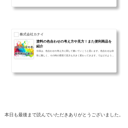
種類や役割プライマーやサフェーサーと言っても様々な種類があり、それぞ
れに合った用途が存在します。 プライマーとはプライマーとは、塗装の下
地と上塗りを繋ぐ役割を持つものを指します。自動車鈑金では、サンドペー
パー等...
株式会社カナイ
塗料の色合わせの考え方や見方！また便利商品を
紹介
今回は、色合わせの考え方に関して書いていこうと思います。色合わせは非
常に難しく、その時の環境で見方も大きく変わってきます。ではどのように
色合わせをしていけばよいのでしょうか？比色とは？比色という言葉をご存
じでしょうか？比色とは、２つの色の違いを比べることを言います。比色に
は２つの方法があり、①目視法②測色機による測定の２パターンがありま
す。自動車補修の世界では、メタリックカラーやパールカラー等を測色機で
読み取ることが難しく、最近まで目視法が主流でした。最近は測色機の性能
が上がり、メタリックやパ...
本日も最後まで読んでいただきありがとうございました。