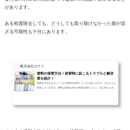
があります。
ある程度除去しても、どうしても取り除けなかった膜が混
ざる可能性も十分にあります。
株式会社カナイ
塗料の保管方法！保管時に起こるトラブルと解決
策を紹介！
塗装をする方ならいくつかの塗料を保管していると思いますが、どのように
保管していますか。塗料は保管の方法で性質が変わったり、次に使うときに
ダメになってしまっていたりすることがあります。今回はそんな塗料の保管
方法や現象について紹介していきます。 保管時に起きる欠陥の種類塗料を
保管していると色々な現象が起きてきます。主に三種類あるので、それらを
紹介します。 沈殿塗料には顔料等の成分が多く配合されており、保管して
時間が経つと成分が沈殿することがあります。主に顔料が一番下に沈殿して
いき、他の成...