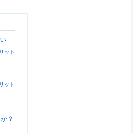
い
リット
リット
のか？