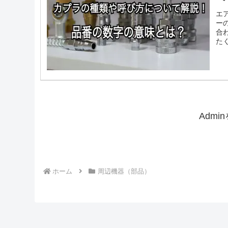
エ
ー
合
た
Adm
ホーム
周辺機器（部品）