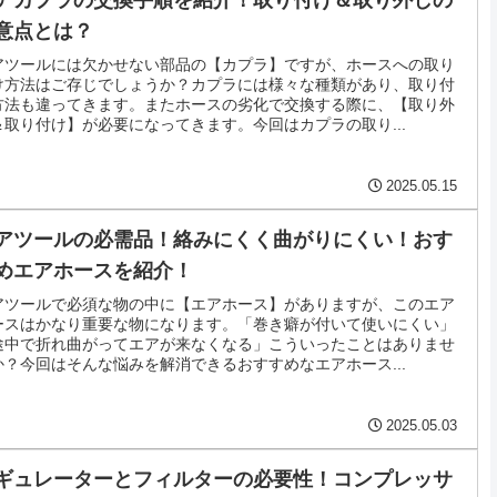
アカプラの交換手順を紹介！取り付け＆取り外しの
意点とは？
アツールには欠かせない部品の【カプラ】ですが、ホースへの取り
け方法はご存じでしょうか？カプラには様々な種類があり、取り付
方法も違ってきます。またホースの劣化で交換する際に、【取り外
＆取り付け】が必要になってきます。今回はカプラの取り...
2025.05.15
アツールの必需品！絡みにくく曲がりにくい！おす
めエアホースを紹介！
アツールで必須な物の中に【エアホース】がありますが、このエア
ースはかなり重要な物になります。「巻き癖が付いて使いにくい」
途中で折れ曲がってエアが来なくなる」こういったことはありませ
か？今回はそんな悩みを解消できるおすすめなエアホース...
2025.05.03
ギュレーターとフィルターの必要性！コンプレッサ