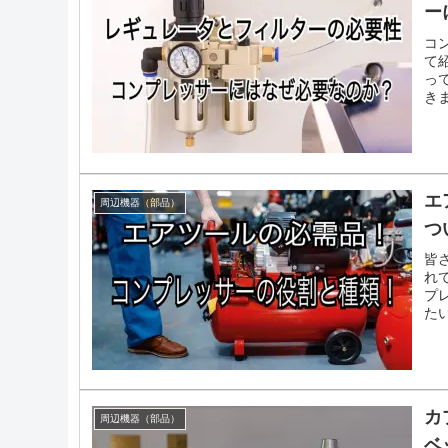
ー
コ
て
っ
き
エ
周辺機器（部品）
つ
皆
れ
プ
た
カ
周辺機器（部品）
ベ