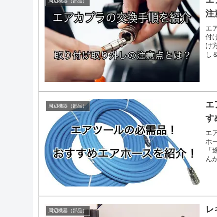
エ
周辺機器（部品）
注
エ
付
け
し
エ
周辺機器（部品）
す
エ
ホ
「
ん
レ
周辺機器（部品）