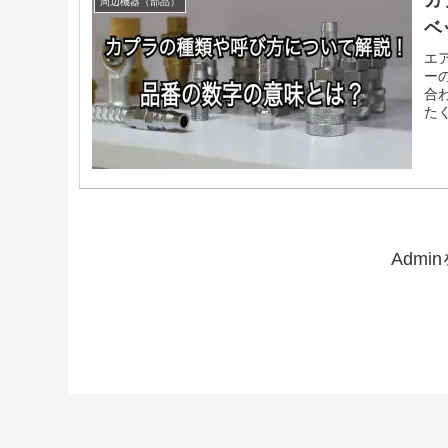
カ
周辺機器（部品）
ベ
エ
ー
合
た
Adm